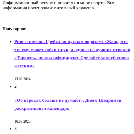
Информационный ресурс о новостях в мире спорта. Вся
информация носит ознакомительный характер.
Популярное
Ривс о щелчке Грейга по пустым воротам: «Жаль, что
это ему может сойти с рук, а одного из лучших игроков
«Торонто» дисквалифицируют. Сделайте хоккей снова
жестким»
13.02.2024
2
«Об игроках больше не думают». Диего Шварцман
раскритиковал календарь
16.03.2025
3