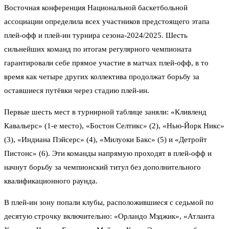
Восточная конференция Национальной баскетбольной
ассоциации определила всех участников предстоящего этапа
плей-офф и плей-ин турнира сезона-2024/2025. Шесть
сильнейших команд по итогам регулярного чемпионата
гарантировали себе прямое участие в матчах плей-офф, в то
время как четыре других коллектива продолжат борьбу за
оставшиеся путёвки через стадию плей-ин.
Первые шесть мест в турнирной таблице заняли: «Кливленд
Кавальерс» (1-е место), «Бостон Селтикс» (2), «Нью-Йорк Никс»
(3), «Индиана Пэйсерс» (4), «Милуоки Бакс» (5) и «Детройт
Пистонс» (6). Эти команды напрямую проходят в плей-офф и
начнут борьбу за чемпионский титул без дополнительного
квалификационного раунда.
В плей-ин зону попали клубы, расположившиеся с седьмой по
десятую строчку включительно: «Орландо Мэджик», «Атланта