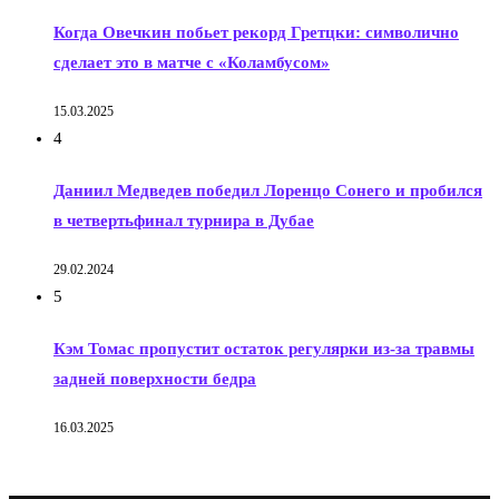
Когда Овечкин побьет рекорд Гретцки: символично
сделает это в матче с «Коламбусом»
15.03.2025
4
Даниил Медведев победил Лоренцо Сонего и пробился
в четвертьфинал турнира в Дубае
29.02.2024
5
Кэм Томас пропустит остаток регулярки из-за травмы
задней поверхности бедра
16.03.2025