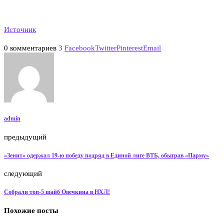
Источник
0 комментариев
3
Facebook
Twitter
Pinterest
Email
admin
предыдущий
«Зенит» одержал 19-ю победу подряд в Единой лиге ВТБ, обыграв «Парму»
следующий
Собрали топ-5 шайб Овечкина в НХЛ!
Похожие посты