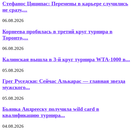
Стефанос Циципас: Перемены в карьере случились
не сразу,...
06.08.2026
Корнеева пробилась в третий круг турнира в
Торонто,...
06.08.2026
Калинская вышла в 3-й круг турнира WTA-1000 в...
05.08.2026
Грег Руседски: Сейчас Алькарас — главная звезда
мужского...
05.08.2026
Бьянка Андрееску получила wild card в
квалификацию турнира...
04.08.2026