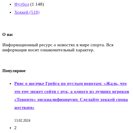
Футбол
(1 148)
Хоккей
(518)
О нас
Информационный ресурс о новостях в мире спорта. Вся
информация носит ознакомительный характер.
Популярное
Ривс о щелчке Грейга по пустым воротам: «Жаль, что
это ему может сойти с рук, а одного из лучших игроков
«Торонто» дисквалифицируют. Сделайте хоккей снова
жестким»
13.02.2024
2