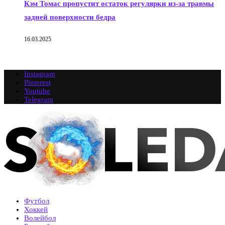
Кэм Томас пропустит остаток регулярки из-за травмы
задней поверхности бедра
16.03.2025
Instagram
Pinterest
Youtube
Telegram
Футбол
Хоккей
Волейбол