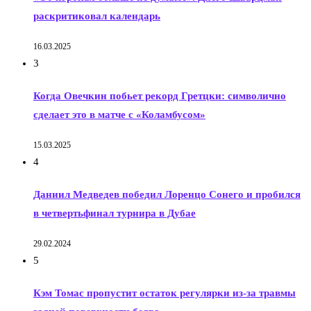
раскритиковал календарь
16.03.2025
3
Когда Овечкин побьет рекорд Гретцки: символично
сделает это в матче с «Коламбусом»
15.03.2025
4
Даниил Медведев победил Лоренцо Сонего и пробился
в четвертьфинал турнира в Дубае
29.02.2024
5
Кэм Томас пропустит остаток регулярки из-за травмы