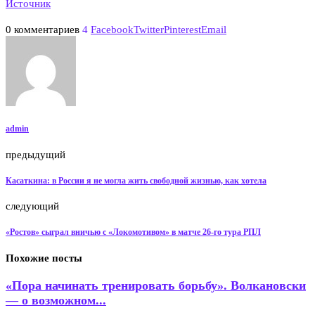
Источник
0 комментариев
4
Facebook
Twitter
Pinterest
Email
admin
предыдущий
Касаткина: в России я не могла жить свободной жизнью, как хотела
следующий
«Ростов» сыграл вничью с «Локомотивом» в матче 26-го тура РПЛ
Похожие посты
«Пора начинать тренировать борьбу». Волкановски
— о возможном...