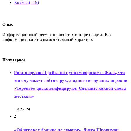
Хоккей
(519)
О нас
Информационный ресурс о новостях в мире спорта. Вся
информация носит ознакомительный характер.
Популярное
Ривс о щелчке Грейга по пустым воротам: «Жаль, что
это ему может сойти с рук, а одного из лучших игроков
«Торонто» дисквалифицируют. Сделайте хоккей снова
жестким»
13.02.2024
2
«Об игроках больше не думают». Диего Шварцман