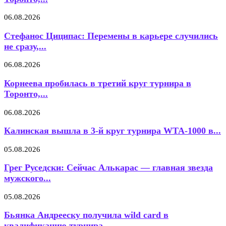
06.08.2026
Стефанос Циципас: Перемены в карьере случились
не сразу,...
06.08.2026
Корнеева пробилась в третий круг турнира в
Торонто,...
06.08.2026
Калинская вышла в 3-й круг турнира WTA-1000 в...
05.08.2026
Грег Руседски: Сейчас Алькарас — главная звезда
мужского...
05.08.2026
Бьянка Андрееску получила wild card в
квалификацию турнира...