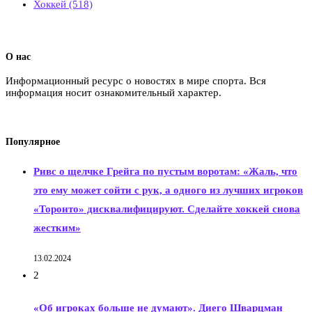
Хоккей
(518)
О нас
Информационный ресурс о новостях в мире спорта. Вся
информация носит ознакомительный характер.
Популярное
Ривс о щелчке Грейга по пустым воротам: «Жаль, что
это ему может сойти с рук, а одного из лучших игроков
«Торонто» дисквалифицируют. Сделайте хоккей снова
жестким»
13.02.2024
2
«Об игроках больше не думают». Диего Шварцман