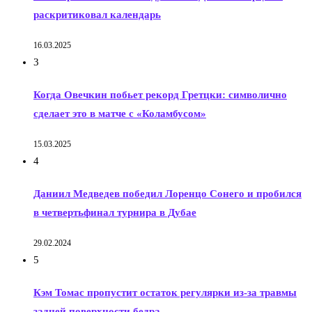
раскритиковал календарь
16.03.2025
3
Когда Овечкин побьет рекорд Гретцки: символично
сделает это в матче с «Коламбусом»
15.03.2025
4
Даниил Медведев победил Лоренцо Сонего и пробился
в четвертьфинал турнира в Дубае
29.02.2024
5
Кэм Томас пропустит остаток регулярки из-за травмы
задней поверхности бедра