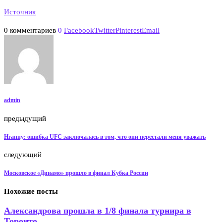
Источник
0 комментариев
0
Facebook
Twitter
Pinterest
Email
admin
предыдущий
Нганну: ошибка UFC заключалась в том, что они перестали меня уважать
следующий
Московское «Динамо» прошло в финал Кубка России
Похожие посты
Александрова прошла в 1/8 финала турнира в
Торонто,...