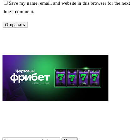
Save my name, email, and website in this browser for the next
time I comment.