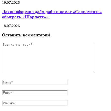
19.07.2026
Лахин оформил дабл-дабл и помог «Сакраменто»
обыграть «Шарлотт»...
18.07.2026
Оставить комментарий