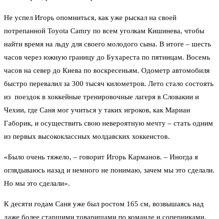
Не успел Игорь опомниться, как уже рыскал на своей
потрепанной Toyota Camry по всем уголкам Кишинева, чтобы
найти время на льду для своего молодого сына. В итоге – шесть
часов через южную границу до Бухареста по пятницам. Восемь
часов на север до Киева по воскресеньям. Одометр автомобиля
быстро перевалил за 300 тысяч километров. Лето стало состоять
из поездок в хоккейные тренировочные лагеря в Словакии и
Чехии, где Саня мог учиться у таких игроков, как Мариан
Габорик, и осуществить свою невероятную мечту – стать одним
из первых высококлассных молдавских хоккеистов.
«Было очень тяжело, – говорит Игорь Карманов. – Иногда я
оглядываюсь назад и немного не понимаю, зачем мы это сделали.
Но мы это сделали».
К десяти годам Саня уже был ростом 165 см, возвышаясь над
даже более старшими товарищами по команде и соперниками.