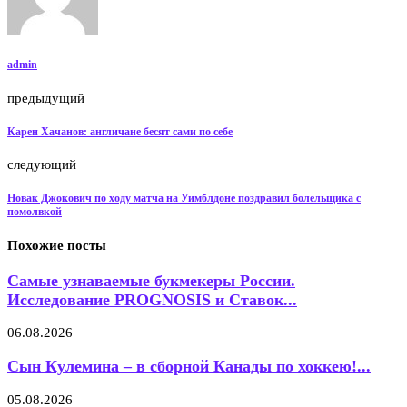
admin
предыдущий
Карен Хачанов: англичане бесят сами по себе
следующий
Новак Джокович по ходу матча на Уимблдоне поздравил болельщика с
помолвкой
Похожие посты
Самые узнаваемые букмекеры России.
Исследование PROGNOSIS и Ставок...
06.08.2026
Сын Кулемина – в сборной Канады по хоккею!...
05.08.2026