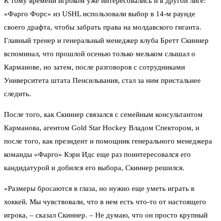
К тому времени игроком уже интересовались и в другой лиге:
«Фарго Форс» из USHL использовали выбор в 14-м раунде
своего драфта, чтобы забрать права на молдавского гиганта.
Главный тренер и генеральный менеджер клуба Бретт Скиннер
вспоминал, что прошлой осенью только мельком слышал о
Карманове, но затем, после разговоров с сотрудниками
Университета штата Пенсильвания, стал за ним пристальнее
следить.
После того, как Скиннер связался с семейным консультантом
Карманова, агентом Gold Star Hockey Владом Спектором, и
после того, как президент и помощник генерального менеджера
команды «Фарго» Кэри Идс еще раз поинтересовался его
кандидатурой и добился его выбора, Скиннер решился.
«Размеры бросаются в глаза, но нужно еще уметь играть в
хоккей. Мы чувствовали, что в нем есть что-то от настоящего
игрока, – сказал Скиннер. – Не думаю, что он просто крупный