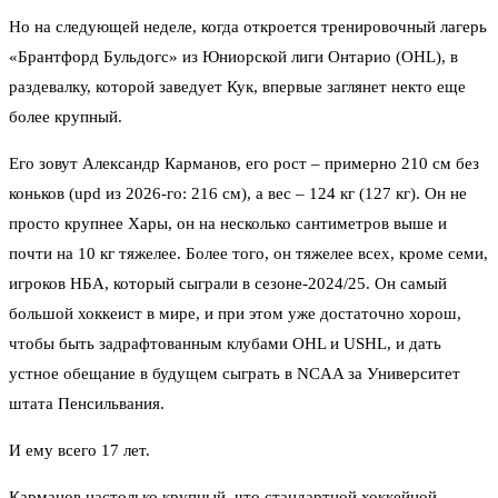
Но на следующей неделе, когда откроется тренировочный лагерь
«Брантфорд Бульдогс» из Юниорской лиги Онтарио (OHL), в
раздевалку, которой заведует Кук, впервые заглянет некто еще
более крупный.
Его зовут Александр Карманов, его рост – примерно 210 см без
коньков (
upd из 2026-го
: 216 см), а вес – 124 кг (127 кг). Он не
просто крупнее Хары, он на несколько сантиметров выше и
почти на 10 кг тяжелее. Более того, он тяжелее всех, кроме семи,
игроков НБА, который сыграли в сезоне-2024/25. Он самый
большой хоккеист в мире, и при этом уже достаточно хорош,
чтобы быть задрафтованным клубами OHL и USHL, и дать
устное обещание в будущем сыграть в NCAA за Университет
штата Пенсильвания.
И ему всего 17 лет.
Карманов настолько крупный, что стандартной хоккейной