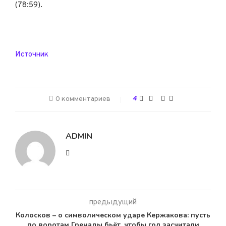
(78:59).
Источник
0 комментариев
4
ADMIN
предыдущий
Колосков – о символическом ударе Кержакова: пусть
по воротам Гренады бьёт, чтобы гол засчитали