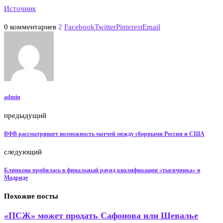
Источник
0 комментариев
2
Facebook
Twitter
Pinterest
Email
admin
предыдущий
ВФВ рассматривает возможность матчей между сборными России и США
следующий
Блинкова пробилась в финальный раунд квалификации «тысячника» в
Мадриде
Похожие посты
«ПСЖ» может продать Сафонова или Шевалье