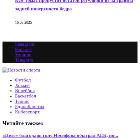
Кэм Томас пропустит остаток регулярки из-за травмы
задней поверхности бедра
16.03.2025
Instagram
Pinterest
Youtube
Telegram
Футбол
Хоккей
Волейбол
Баскетбол
Теннис
Единоборства
Киберспорт
Читайте также
x
«Целе» благодаря голу Иосифова обыграл АЕК, но...