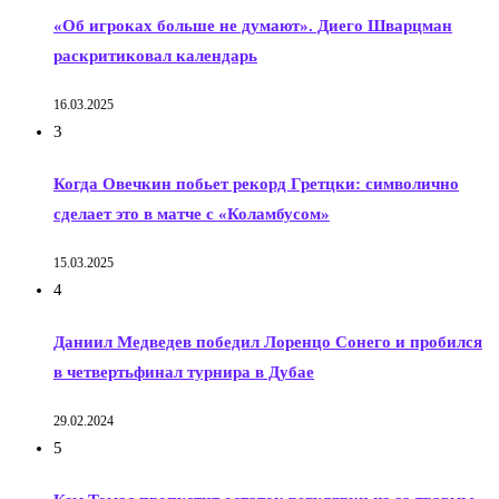
«Об игроках больше не думают». Диего Шварцман
раскритиковал календарь
16.03.2025
3
Когда Овечкин побьет рекорд Гретцки: символично
сделает это в матче с «Коламбусом»
15.03.2025
4
Даниил Медведев победил Лоренцо Сонего и пробился
в четвертьфинал турнира в Дубае
29.02.2024
5