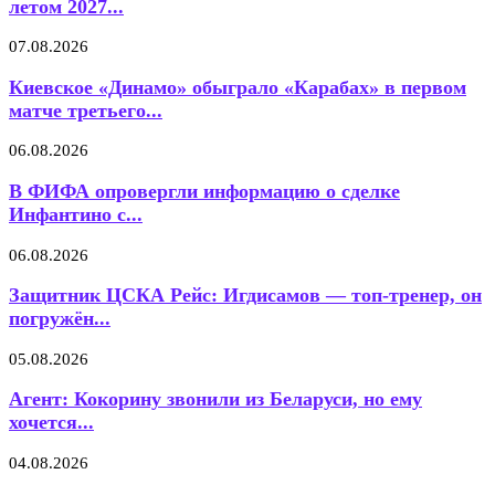
летом 2027...
07.08.2026
Киевское «Динамо» обыграло «Карабах» в первом
матче третьего...
06.08.2026
В ФИФА опровергли информацию о сделке
Инфантино с...
06.08.2026
Защитник ЦСКА Рейс: Игдисамов — топ-тренер, он
погружён...
05.08.2026
Агент: Кокорину звонили из Беларуси, но ему
хочется...
04.08.2026