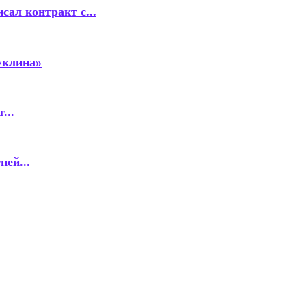
ал контракт с...
уклина»
...
ей...