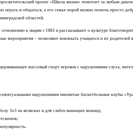
просветительский проект «Школа жизни» помогает за любым диагн
жно играть и общаться, а его семье порой можно помочь просто до
нинградской областей.
у отношению к людям с ОВЗ и рассказывают о культуре благотвори
ые мероприятия – позволяют вовлекать учащихся и их родителей в
держивающее массовый спорт игроков с нарушениями слуха, интелл
 интеллектуальными нарушениями именитые баскетбольные клубы «
болу 3х3 на колясках и для слабослышащих команд;
ртсменов;
популярность.