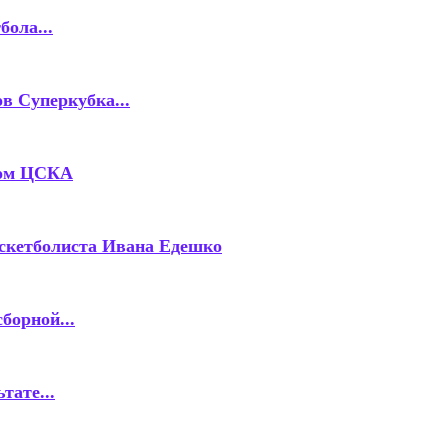
бола...
в Суперкубка...
ком ЦСКА
скетболиста Ивана Едешко
борной...
тате...