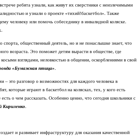
стрече ребята узнали, как живут их сверстники с неизлечимыми
валидностью и узнали о проекте «тихий!баскетбол». Также
щему человеку или помочь собеседнику в инвалидной коляске.
х.
 спорта, общественный деятель, но и не понаслышке знает, что
ного возраста. Это поможет детям вырасти в обществе, где
с косыми взглядами, неловкостью в общении, оскорблениями в свой
 фонда «Бумажная птица»
.
 – это разговор о возможностях для каждого человека в
, которые играют в баскетбол на колясках, тех, у кого есть
есть о чем рассказать. Особенно ценно, что сегодня школьники с
й Кириленко
.
здает и развивает инфраструктуру для оказания качественной