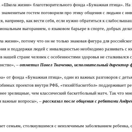
 «Школа жизни» благотворительного фонда «Бумажная птица». На в
Со знаменитым гостем поговорили про этику общения с людьми с ин
я, например, как вести себя, если нужно обратиться к слабослыша
циональным выгоранием, о языковом барьере в спорте, добрых дела
жизни», потому что он не только знаковая фигура для российского
ения и поддержки людей с инвалидностью необходимо развивать с ю
в нашей стране человек с особенностями здоровья не сталкивался 
инство», –
отметил Павел Ткаченко, исполнительный директор
» от фонда «Бумажная птица», один из важных разговоров с детьми
юбимых проектов внутри РФБ, «тихий!баскетбол» поддерживает ребят
ее зрелищные, чем классический баскетбольный матч. Так что мне 
ли важные вопросы», –
рассказал после общения с ребятами Андре
ет семьям, столкнувшимся с неизлечимым заболеванием ребенка, со