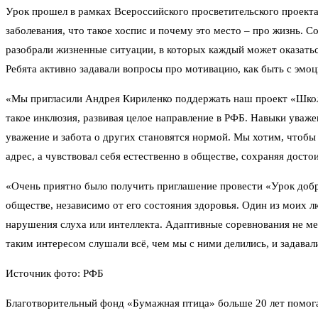
Урок прошел в рамках Всероссийского просветительского проекта
заболевания, что такое хоспис и почему это место – про жизнь. 
разобрали жизненные ситуации, в которых каждый может оказатьс
Ребята активно задавали вопросы про мотивацию, как быть с эмо
«Мы пригласили Андрея Кириленко поддержать наш проект «Школа 
такое инклюзия, развивая целое направление в РФБ. Навыки уваж
уважение и забота о других становятся нормой. Мы хотим, чтобы 
адрес, а чувствовал себя естественно в обществе, сохраняя досто
«Очень приятно было получить приглашение провести «Урок добра
обществе, независимо от его состояния здоровья. Один из моих л
нарушения слуха или интеллекта. Адаптивные соревнования не мен
таким интересом слушали всё, чем мы с ними делились, и задава
Источник фото: РФБ
Благотворительный фонд «Бумажная птица» больше 20 лет помога