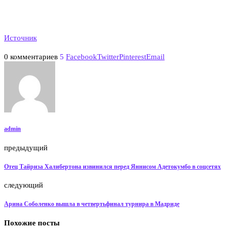
Источник
0 комментариев
5
Facebook
Twitter
Pinterest
Email
admin
предыдущий
Отец Тайриза Халибертона извинился перед Яннисом Адетокумбо в соцсетях
следующий
Арина Соболенко вышла в четвертьфинал турнира в Мадриде
Похожие посты