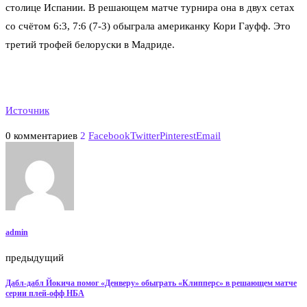
столице Испании. В решающем матче турнира она в двух сетах
со счётом 6:3, 7:6 (7-3) обыграла американку Кори Гауфф. Это
третий трофей белоруски в Мадриде.
Источник
0 комментариев
2
Facebook
Twitter
Pinterest
Email
admin
предыдущий
Дабл-дабл Йокича помог «Денверу» обыграть «Клипперс» в решающем матче
серии плей-офф НБА