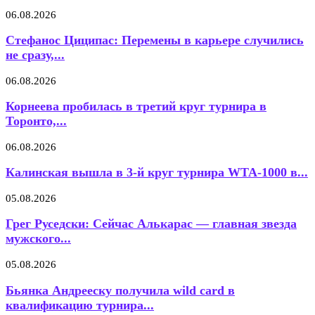
06.08.2026
Стефанос Циципас: Перемены в карьере случились
не сразу,...
06.08.2026
Корнеева пробилась в третий круг турнира в
Торонто,...
06.08.2026
Калинская вышла в 3-й круг турнира WTA-1000 в...
05.08.2026
Грег Руседски: Сейчас Алькарас — главная звезда
мужского...
05.08.2026
Бьянка Андрееску получила wild card в
квалификацию турнира...