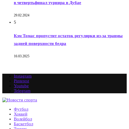
в четвертьфинал турнира в Дубае
29.02.2024
5
Кэм Томас пропустит остаток регулярки из-за травмы
задней поверхности бедра
16.03.2025
Instagram
Pinterest
Youtube
Telegram
Футбол
Хоккей
Волейбол
Баскетбол
Теннис