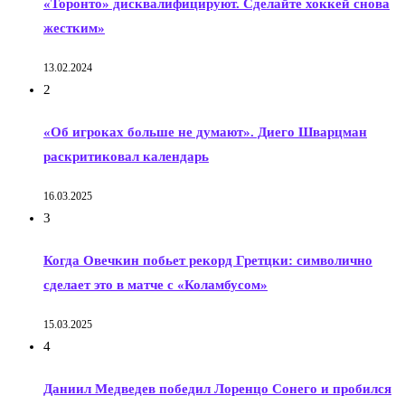
«Торонто» дисквалифицируют. Сделайте хоккей снова
жестким»
13.02.2024
2
«Об игроках больше не думают». Диего Шварцман
раскритиковал календарь
16.03.2025
3
Когда Овечкин побьет рекорд Гретцки: символично
сделает это в матче с «Коламбусом»
15.03.2025
4
Даниил Медведев победил Лоренцо Сонего и пробился