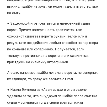
например, игрок заблокировал бросок, а потом рукой
выкинул шайбу из зоны, он может сделать это только
по льду.
● Задержкой игры считается и намеренный сдвиг
ворот. Причем намеренность трактуется так:
«хоккеист сдвигает ворота руками, телом или в
результате воздействия любым способом на партнера
по команде или соперника». Получается, если
толкнуть противника на ворота и они сдвинутся,
присядешь на скамейку штрафников.
А если, например, шайба летела в ворота, но соперник
их сдвинул, то сразу же засчитают гол.
● Наиля Якупова из «Авангарда» в этом сезоне
удаляли за то, что он ударил по шайбе после свистка
судьи – соперники тогда сняли вратаря из-за