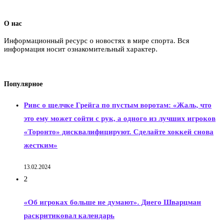
О нас
Информационный ресурс о новостях в мире спорта. Вся
информация носит ознакомительный характер.
Популярное
Ривс о щелчке Грейга по пустым воротам: «Жаль, что
это ему может сойти с рук, а одного из лучших игроков
«Торонто» дисквалифицируют. Сделайте хоккей снова
жестким»
13.02.2024
2
«Об игроках больше не думают». Диего Шварцман
раскритиковал календарь