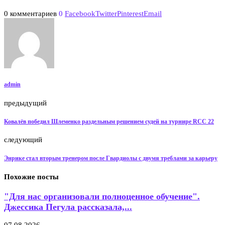
0 комментариев
0
Facebook
Twitter
Pinterest
Email
admin
предыдущий
Ковалёв победил Шлеменко раздельным решением судей на турнире RCC 22
следующий
Энрике стал вторым тренером после Гвардиолы с двумя треблами за карьеру
Похожие посты
"Для нас организовали полноценное обучение".
Джессика Пегула рассказала,...