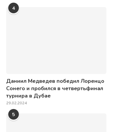
4
Даниил Медведев победил Лоренцо
Сонего и пробился в четвертьфинал
турнира в Дубае
29.02.2024
5