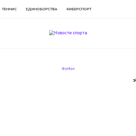
ТЕННИС
ЕДИНОБОРСТВА
КИБЕРСПОРТ
Футбол
то общего у Тутберидзе и Гвардиол
03.06.2025
Admin