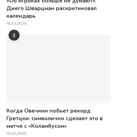
«Об игроках больше не думают».
Диего Шварцман раскритиковал
календарь
16.03.2025
3
Когда Овечкин побьет рекорд
Гретцки: символично сделает это в
матче с «Коламбусом»
15.03.2025