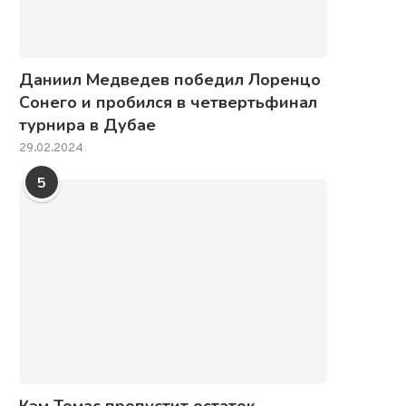
Даниил Медведев победил Лоренцо
Сонего и пробился в четвертьфинал
турнира в Дубае
29.02.2024
5