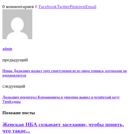
0 комментариев
0
Facebook
Twitter
Pinterest
Email
admin
предыдущий
Новак Джокович назвал трёх спортсменов не из мира тенниса, которыми он
вдохновляется
следующий
Джокович переиграл Кецмановича и уверенно вышел в четвёртый круг
Уимблдона
Похожие посты
Женская НБА созывает заседание, чтобы понять,
что такое...