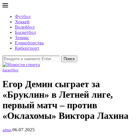
Футбол
Хоккей
Волейбол
Баскетбол
Теннис
Единоборства
Киберспорт
Поиск
Баскетбол
Егор Демин сыграет за
«Бруклин» в Летней лиге,
первый матч – против
«Оклахомы» Виктора Лахина
06.07.2025
admin