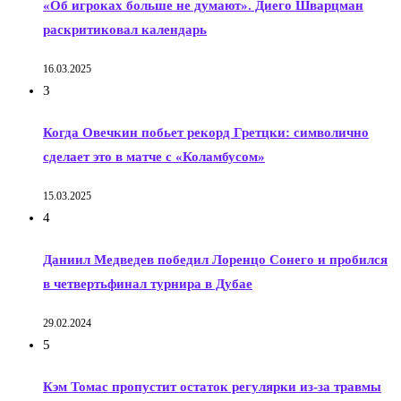
«Об игроках больше не думают». Диего Шварцман
раскритиковал календарь
16.03.2025
3
Когда Овечкин побьет рекорд Гретцки: символично
сделает это в матче с «Коламбусом»
15.03.2025
4
Даниил Медведев победил Лоренцо Сонего и пробился
в четвертьфинал турнира в Дубае
29.02.2024
5
Кэм Томас пропустит остаток регулярки из-за травмы