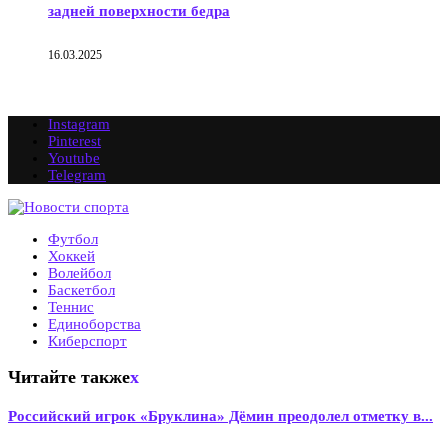
задней поверхности бедра
16.03.2025
Instagram
Pinterest
Youtube
Telegram
Футбол
Хоккей
Волейбол
Баскетбол
Теннис
Единоборства
Киберспорт
Читайте также
x
Российский игрок «Бруклина» Дёмин преодолел отметку в...