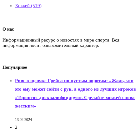
Хоккей
(519)
О нас
Информационный ресурс о новостях в мире спорта. Вся
информация носит ознакомительный характер.
Популярное
Ривс о щелчке Грейга по пустым воротам: «Жаль, что
это ему может сойти с рук, а одного из лучших игроков
«Торонто» дисквалифицируют. Сделайте хоккей снова
жестким»
13.02.2024
2