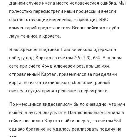
данном случае имела место человеческая ошибка. Мы
полностью пересмотрели наши процессы и внесли
соответствующие изменения, – приводит BBC
комментарий представителя Всеанглийского клуба
лаун‑тенниса и крокета.
В воскресном поединке Павлюченкова одержала
победу над Картал со счётом 7:6 (7:3), 6:4. В первом
сете при счёте 4:4 в ключевом розыгрыше мяч,
отправленный Картал, приземлился за пределами
корта, но из-за технического сбоя электронной
системы судья принял решение о переигровке.
По имеющимся видеозаписям было очевидно, что мяч
вышел в аут. В результате Павлюченкова уступила в
гейме, позволив Картал выйти вперёд со счётом 5:4,
однако британке не удалось реализовать подачу на