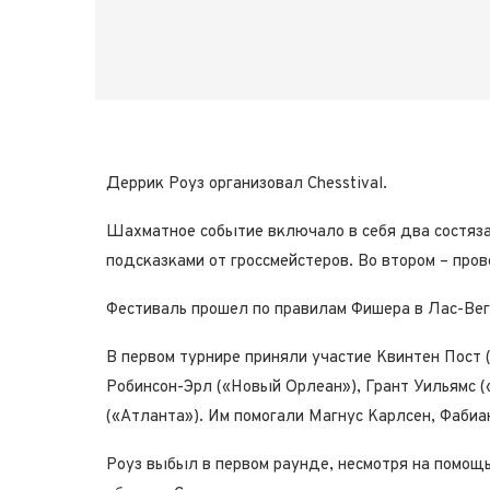
Деррик Роуз организовал Chesstival.
Шахматное событие включало в себя два состяза
подсказками от гроссмейстеров. Во втором – пров
Фестиваль прошел по правилам Фишера в Лас-Вег
В первом турнире приняли участие Квинтен Пост
Робинсон-Эрл («Новый Орлеан»), Грант Уильямс 
(«Атланта»). Им помогали Магнус Карлсен, Фабиа
Роуз выбыл в первом раунде, несмотря на помощь