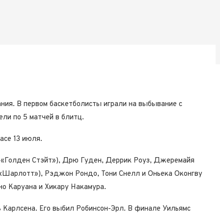
ния. В первом баскетболисты играли на выбывание с
ели по 5 матчей в блитц.
асе 13 июля.
 («Голден Стэйт»), Дрю Гуден, Деррик Роуз, Джеремайя
(«Шарлотт»), Рэджон Рондо, Тони Снелл и Оньека Оконгву
но Каруана и Хикару Накамура.
 Карлсена. Его выбил Робинсон-Эрл. В финале Уильямс