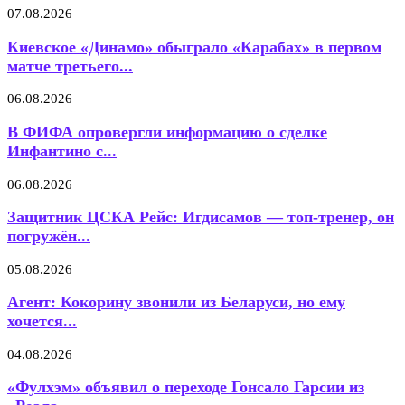
07.08.2026
Киевское «Динамо» обыграло «Карабах» в первом
матче третьего...
06.08.2026
В ФИФА опровергли информацию о сделке
Инфантино с...
06.08.2026
Защитник ЦСКА Рейс: Игдисамов — топ-тренер, он
погружён...
05.08.2026
Агент: Кокорину звонили из Беларуси, но ему
хочется...
04.08.2026
«Фулхэм» объявил о переходе Гонсало Гарсии из