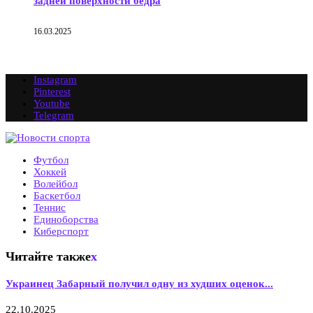
задней поверхности бедра
16.03.2025
Instagram
Pinterest
Youtube
Telegram
Футбол
Хоккей
Волейбол
Баскетбол
Теннис
Единоборства
Киберспорт
Читайте также
x
Украинец Забарный получил одну из худших оценок...
22.10.2025