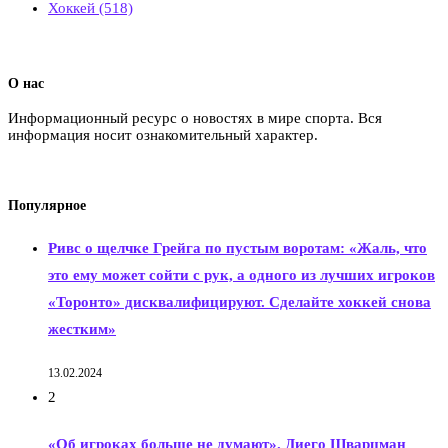
Хоккей
(518)
О нас
Информационный ресурс о новостях в мире спорта. Вся
информация носит ознакомительный характер.
Популярное
Ривс о щелчке Грейга по пустым воротам: «Жаль, что
это ему может сойти с рук, а одного из лучших игроков
«Торонто» дисквалифицируют. Сделайте хоккей снова
жестким»
13.02.2024
2
«Об игроках больше не думают». Диего Шварцман