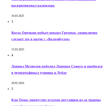
раскритиковал календарь
16.03.2025
3
Когда Овечкин побьет рекорд Гретцки: символично
сделает это в матче с «Коламбусом»
15.03.2025
4
Даниил Медведев победил Лоренцо Сонего и пробился
в четвертьфинал турнира в Дубае
29.02.2024
5
Кэм Томас пропустит остаток регулярки из-за травмы