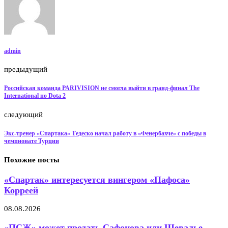
admin
предыдущий
Российская команда PARIVISION не смогла выйти в гранд‑финал The
International по Dota 2
следующий
Экс-тренер «Спартака» Тедеско начал работу в «Фенербахче» с победы в
чемпионате Турции
Похожие посты
«Спартак» интересуется вингером «Пафоса»
Корреей
08.08.2026
«ПСЖ» может продать Сафонова или Шевалье