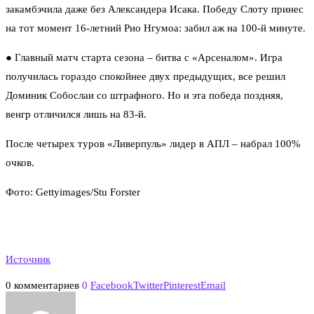
закамбэчила даже без Александера Исака. Победу Слоту принес
на тот момент 16-летний Рио Нгумоа: забил аж на 100-й минуте.
● Главный матч старта сезона – битва с «Арсеналом».
Игра
получилась гораздо спокойнее двух предыдущих, все решил
Доминик Собослаи со штрафного. Но и эта победа поздняя,
венгр отличился лишь на 83-й.
После четырех туров «Ливерпуль» лидер в АПЛ – набрал 100%
очков.
Фото:
Gettyimages
/Stu Forster
Источник
0 комментариев
0
Facebook
Twitter
Pinterest
Email