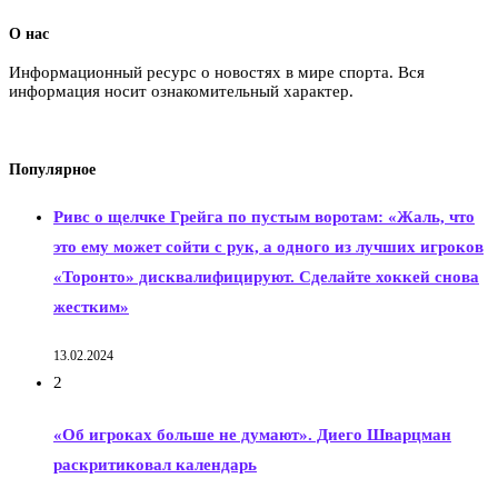
О нас
Информационный ресурс о новостях в мире спорта. Вся
информация носит ознакомительный характер.
Популярное
Ривс о щелчке Грейга по пустым воротам: «Жаль, что
это ему может сойти с рук, а одного из лучших игроков
«Торонто» дисквалифицируют. Сделайте хоккей снова
жестким»
13.02.2024
2
«Об игроках больше не думают». Диего Шварцман
раскритиковал календарь