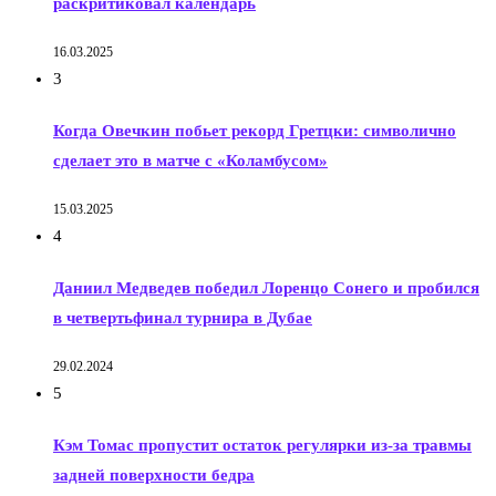
раскритиковал календарь
16.03.2025
3
Когда Овечкин побьет рекорд Гретцки: символично
сделает это в матче с «Коламбусом»
15.03.2025
4
Даниил Медведев победил Лоренцо Сонего и пробился
в четвертьфинал турнира в Дубае
29.02.2024
5
Кэм Томас пропустит остаток регулярки из-за травмы
задней поверхности бедра