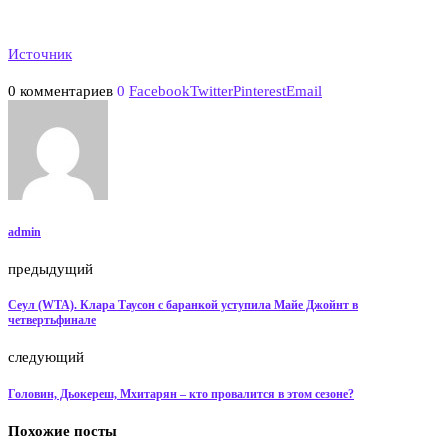
Источник
0 комментариев
0
Facebook
Twitter
Pinterest
Email
admin
предыдущий
Сеул (WTA). Клара Таусон с баранкой уступила Майе Джойнт в
четвертьфинале
следующий
Головин, Дьокереш, Мхитарян – кто провалится в этом сезоне?
Похожие посты