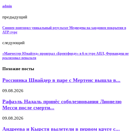
admin
предыдущий
Синнер повторил уникальный результат Медведева на хардовом покрытии в
ATP-туре
следующий
«Манчестер Юнайтед» проиграл «Брентфорду» в 6-м туре АПЛ, Фернандеш не
реализовал пенальти
Похожие посты
Россиянка Шнайдер в паре с Мертенс вышла в...
09.08.2026
Рафаэль Надаль принёс соболезнования Лионелю
Месси после смерти...
09.08.2026
Андреева и Кырстя вылетели в первом круге с...