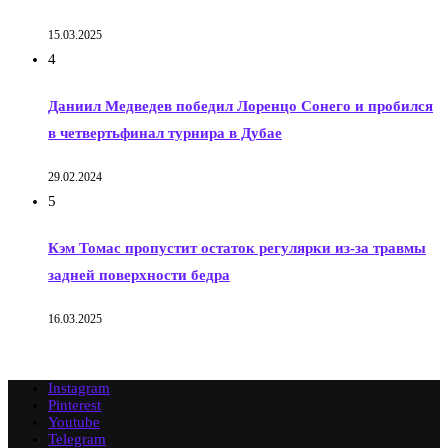
15.03.2025
4
Даниил Медведев победил Лоренцо Сонего и пробился
в четвертьфинал турнира в Дубае
29.02.2024
5
Кэм Томас пропустит остаток регулярки из-за травмы
задней поверхности бедра
16.03.2025
Instagram
Pinterest
Youtube
Telegram