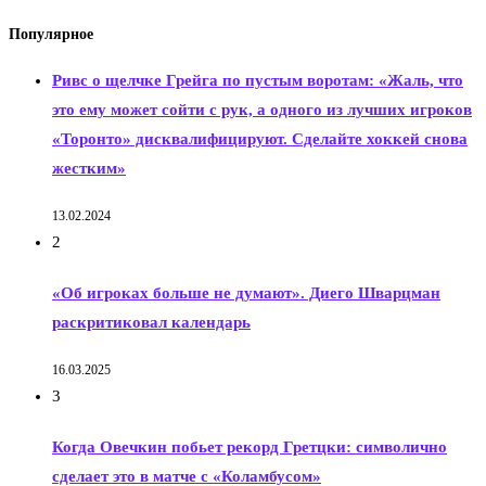
Популярное
Ривс о щелчке Грейга по пустым воротам: «Жаль, что
это ему может сойти с рук, а одного из лучших игроков
«Торонто» дисквалифицируют. Сделайте хоккей снова
жестким»
13.02.2024
2
«Об игроках больше не думают». Диего Шварцман
раскритиковал календарь
16.03.2025
3
Когда Овечкин побьет рекорд Гретцки: символично
сделает это в матче с «Коламбусом»