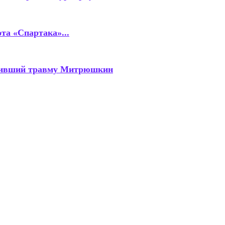
та «Спартака»...
учивший травму Митрюшкин