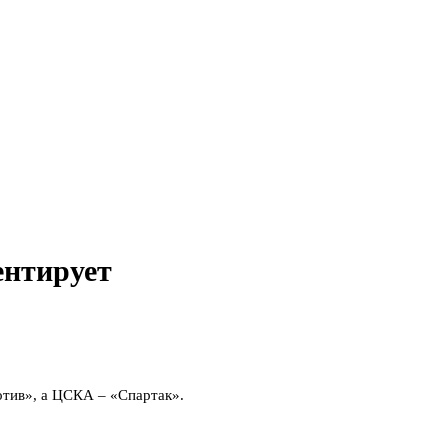
ентирует
отив», а ЦСКА – «Спартак».