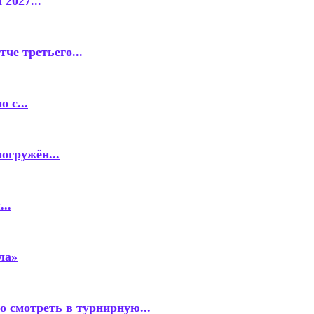
2027...
че третьего...
 с...
огружён...
..
ла»
о смотреть в турнирную...