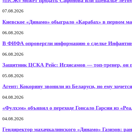
«ПСЖ» может продать Сафонова или Шевалье летом 
07.08.2026
Киевское «Динамо» обыграло «Карабах» в первом мат
06.08.2026
В ФИФА опровергли информацию о сделке Инфантино
06.08.2026
Защитник ЦСКА Рейс: Игдисамов — топ-тренер, он п
05.08.2026
Агент: Кокорину звонили из Беларуси, но ему хочется.
04.08.2026
«Фулхэм» объявил о переходе Гонсало Гарсии из «Реа
04.08.2026
Гендиректор махачкалинского «Динамо» Газизов: ран