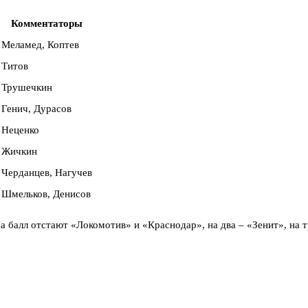
Комментаторы
Меламед, Коптев
Титов
Трушечкин
Генич, Дурасов
Неценко
Жичкин
Черданцев, Нагучев
Шмельков, Денисов
 балл отстают «Локомотив» и «Краснодар», на два – «Зенит», на т