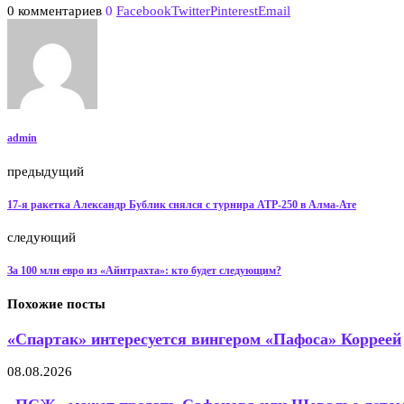
0 комментариев
0
Facebook
Twitter
Pinterest
Email
admin
предыдущий
17-я ракетка Александр Бублик снялся с турнира ATP-250 в Алма-Ате
следующий
За 100 млн евро из «Айнтрахта»: кто будет следующим?
Похожие посты
«Спартак» интересуется вингером «Пафоса» Корреей
08.08.2026