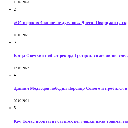
13.02.2024
2
«Об игроках больше не думают». Диего Шварцман раск
16.03.2025
3
Когда Овечкин побьет рекорд Гретцки: символично сдела
15.03.2025
4
Даниил Медведев победил Лоренцо Сонего и пробился в 
29.02.2024
5
Кэм Томас пропустит остаток регулярки из-за травмы за