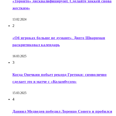
«Торонто» дисквалифицируют. Сделайте хоккей снова
жестким»
13.02.2024
2
«Об игроках больше не думают». Диего Шварцман
раскритиковал календарь
16.03.2025
3
Когда Овечкин побьет рекорд Гретцки: символично
сделает это в матче с «Коламбусом»
15.03.2025
4
Даниил Медведев победил Лоренцо Сонего и пробился