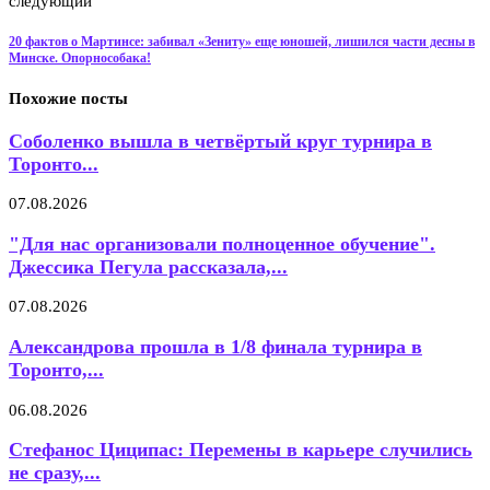
следующий
20 фактов о Мартинсе: забивал «Зениту» еще юношей, лишился части десны в
Минске. Опорнособака!
Похожие посты
Соболенко вышла в четвёртый круг турнира в
Торонто...
07.08.2026
"Для нас организовали полноценное обучение".
Джессика Пегула рассказала,...
07.08.2026
Александрова прошла в 1/8 финала турнира в
Торонто,...
06.08.2026
Стефанос Циципас: Перемены в карьере случились
не сразу,...