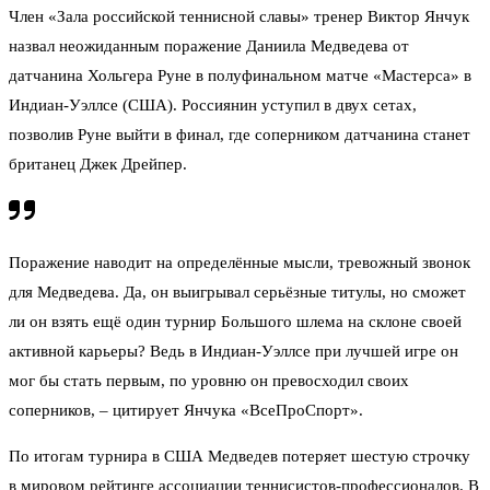
Член «Зала российской теннисной славы» тренер Виктор Янчук
назвал неожиданным поражение Даниила Медведева от
датчанина Хольгера Руне в полуфинальном матче «Мастерса» в
Индиан-Уэллсе (США). Россиянин уступил в двух сетах,
позволив Руне выйти в финал, где соперником датчанина станет
британец Джек Дрейпер.
Поражение наводит на определённые мысли, тревожный звонок
для Медведева. Да, он выигрывал серьёзные титулы, но сможет
ли он взять ещё один турнир Большого шлема на склоне своей
активной карьеры? Ведь в Индиан-Уэллсе при лучшей игре он
мог бы стать первым, по уровню он превосходил своих
соперников, – цитирует Янчука «ВсеПроСпорт».
По итогам турнира в США Медведев потеряет шестую строчку
в мировом рейтинге ассоциации теннисистов-профессионалов. В