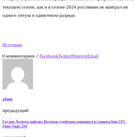
текущем сезоне, как и в сезоне-2024 россиянин не выиграл ни
одного титула в одиночном разряде.
Источник
0 комментариев
2
Facebook
Twitter
Pinterest
Email
admin
предыдущий
Грузин Долидзе победил Веттори судейским решением в главном бою UFC
Fight Night 254