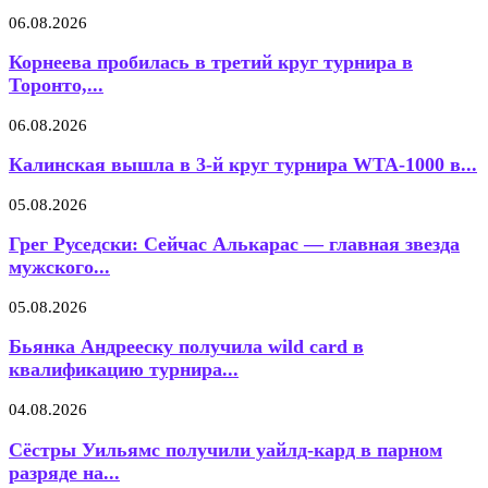
06.08.2026
Корнеева пробилась в третий круг турнира в
Торонто,...
06.08.2026
Калинская вышла в 3-й круг турнира WTA-1000 в...
05.08.2026
Грег Руседски: Сейчас Алькарас — главная звезда
мужского...
05.08.2026
Бьянка Андрееску получила wild card в
квалификацию турнира...
04.08.2026
Сёстры Уильямс получили уайлд-кард в парном
разряде на...