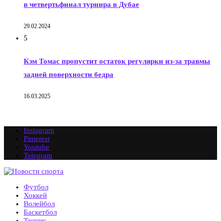
в четвертьфинал турнира в Дубае
29.02.2024
5
Кэм Томас пропустит остаток регулярки из-за травмы
задней поверхности бедра
16.03.2025
Instagram
Pinterest
Youtube
Telegram
Футбол
Хоккей
Волейбол
Баскетбол
Теннис