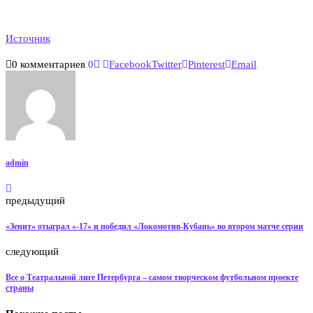
Источник
0 комментариев
0
Facebook
Twitter
Pinterest
Email
admin
предыдущий
«Зенит» отыграл «-17» и победил «Локомотив-Кубань» во втором матче серии
следующий
Все о Театральной лиге Петербурга – самом творческом футбольном проекте
страны