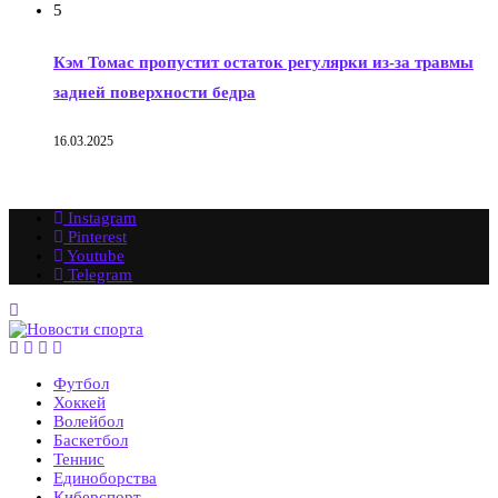
5
Кэм Томас пропустит остаток регулярки из-за травмы
задней поверхности бедра
16.03.2025
Instagram
Pinterest
Youtube
Telegram
Футбол
Хоккей
Волейбол
Баскетбол
Теннис
Единоборства
Киберспорт