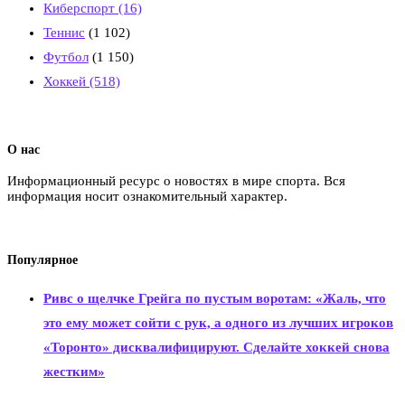
Киберспорт
(16)
Теннис
(1 102)
Футбол
(1 150)
Хоккей
(518)
О нас
Информационный ресурс о новостях в мире спорта. Вся
информация носит ознакомительный характер.
Популярное
Ривс о щелчке Грейга по пустым воротам: «Жаль, что
это ему может сойти с рук, а одного из лучших игроков
«Торонто» дисквалифицируют. Сделайте хоккей снова
жестким»