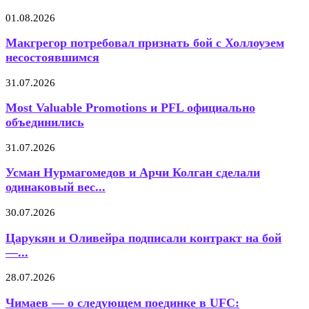
01.08.2026
Макгрегор потребовал признать бой с Холлоуэем
несостоявшимся
31.07.2026
Most Valuable Promotions и PFL официально
объединились
31.07.2026
Усман Нурмагомедов и Арчи Колган сделали
одинаковый вес...
30.07.2026
Царукян и Оливейра подписали контракт на бой
—...
28.07.2026
Чимаев — о следующем поединке в UFC: