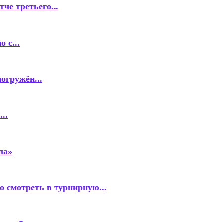
че третьего...
 с...
огружён...
..
ла»
о смотреть в турнирную...