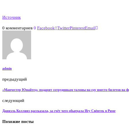
Источник
0 комментариев
0
Facebook
Twitter
Pinterest
Email
admin
предыдущий
«Манчестер Юнайтед» подарит сотрудникам талоны на еду вместо билетов на 
следующий
Даниэль Коллинз рассказала, за счёт чего обыграла Игу Свёнтек в Риме
Похожие посты