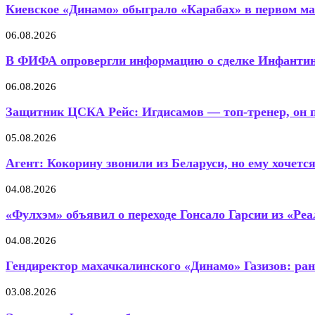
Киевское «Динамо» обыграло «Карабах» в первом мат
06.08.2026
В ФИФА опровергли информацию о сделке Инфантино
06.08.2026
Защитник ЦСКА Рейс: Игдисамов — топ-тренер, он п
05.08.2026
Агент: Кокорину звонили из Беларуси, но ему хочется.
04.08.2026
«Фулхэм» объявил о переходе Гонсало Гарсии из «Реа
04.08.2026
Гендиректор махачкалинского «Динамо» Газизов: ран
03.08.2026