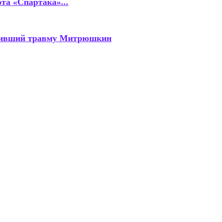
та «Спартака»...
учивший травму Митрюшкин