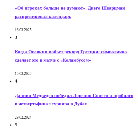
«Об игроках больше не думают». Диего Шварцман
раскритиковал календарь
16.03.2025
3
Когда Овечкин побьет рекорд Гретцки: символично
сделает это в матче с «Коламбусом»
15.03.2025
4
Даниил Медведев победил Лоренцо Сонего и пробился
в четвертьфинал турнира в Дубае
29.02.2024
5