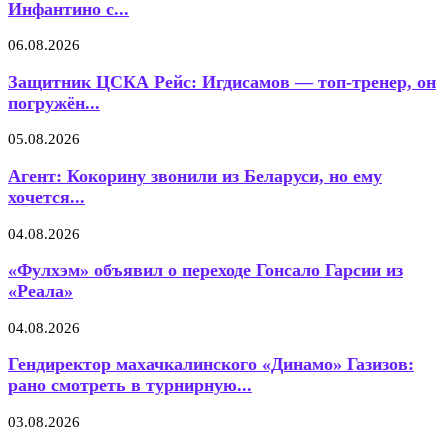
Инфантино с...
06.08.2026
Защитник ЦСКА Рейс: Игдисамов — топ-тренер, он
погружён...
05.08.2026
Агент: Кокорину звонили из Беларуси, но ему
хочется...
04.08.2026
«Фулхэм» объявил о переходе Гонсало Гарсии из
«Реала»
04.08.2026
Гендиректор махачкалинского «Динамо» Газизов:
рано смотреть в турнирную...
03.08.2026