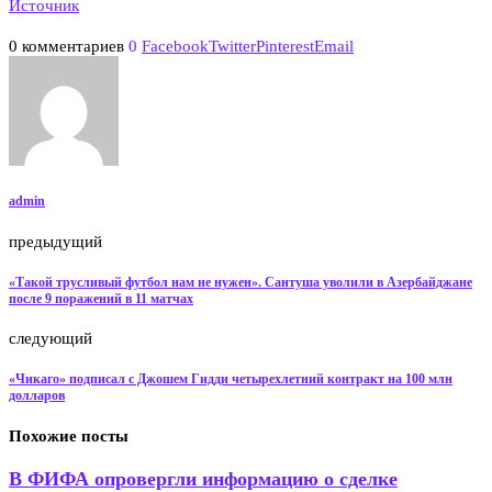
Источник
0 комментариев
0
Facebook
Twitter
Pinterest
Email
admin
предыдущий
«Такой трусливый футбол нам не нужен». Сантуша уволили в Азербайджане
после 9 поражений в 11 матчах
следующий
«Чикаго» подписал с Джошем Гидди четырехлетний контракт на 100 млн
долларов
Похожие посты
В ФИФА опровергли информацию о сделке