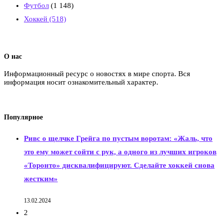
Футбол
(1 148)
Хоккей
(518)
О нас
Информационный ресурс о новостях в мире спорта. Вся
информация носит ознакомительный характер.
Популярное
Ривс о щелчке Грейга по пустым воротам: «Жаль, что
это ему может сойти с рук, а одного из лучших игроков
«Торонто» дисквалифицируют. Сделайте хоккей снова
жестким»
13.02.2024
2