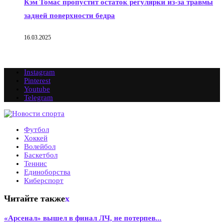
Кэм Томас пропустит остаток регулярки из-за травмы
задней поверхности бедра
16.03.2025
Instagram
Pinterest
Youtube
Telegram
Футбол
Хоккей
Волейбол
Баскетбол
Теннис
Единоборства
Киберспорт
Читайте также
x
«Арсенал» вышел в финал ЛЧ, не потерпев...