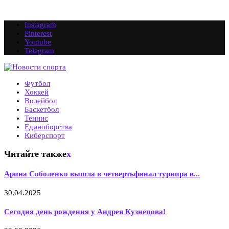
Instagram
Pinterest
Youtube
Telegram
Футбол
Хоккей
Волейбол
Баскетбол
Теннис
Единоборства
Киберспорт
Читайте также
x
Арина Соболенко вышла в четвертьфинал турнира в...
30.04.2025
Сегодня день рождения у Андрея Кузнецова!