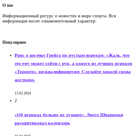
О нас
Информационный ресурс о новостях в мире спорта. Вся
информация носит ознакомительный характер.
Популярное
Ривс о щелчке Грейга по пустым воротам: «Жаль, что
это ему может сойти с рук, а одного из лучших игроков
«Торонто» дисквалифицируют. Сделайте хоккей снова
жестким»
13.02.2024
2
«Об игроках больше не думают». Диего Шварцман
раскритиковал календарь