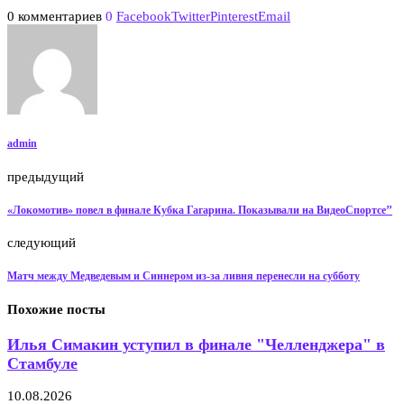
0 комментариев
0
Facebook
Twitter
Pinterest
Email
admin
предыдущий
«Локомотив» повел в финале Кубка Гагарина. Показывали на ВидеоСпортсе’’
следующий
Матч между Медведевым и Синнером из-за ливня перенесли на субботу
Похожие посты
Илья Симакин уступил в финале "Челленджера" в
Стамбуле
10.08.2026