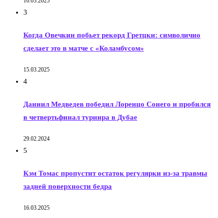
16.03.2025
3
Когда Овечкин побьет рекорд Гретцки: символично
сделает это в матче с «Коламбусом»
15.03.2025
4
Даниил Медведев победил Лоренцо Сонего и пробился
в четвертьфинал турнира в Дубае
29.02.2024
5
Кэм Томас пропустит остаток регулярки из-за травмы
задней поверхности бедра
16.03.2025