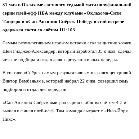
31 мая в Оклахоме состоялся седьмой матч полуфинальной
серии плей-офф НБА между клубами «Оклахома-Сити
Тандер» и «Сан-Антонио Спёрс». Победу в этой встрече
одержали гости со счётом 111:103.
Самым результативным игроком встречи стал защитник хозяев
Шей Гилджес-Александер, который заработал 35 очков, сделал
четыре подбора и отдал девять результативных передач.
В составе «Спёрс» самым результативным оказался центровой
Виктор Вембаньяма, который набрал 22 очка, совершил семь
подборов и отдал две передачи.
«Сан-Антонио Спёрс» выиграл серию с общим счётом 4-3 и
вышел в финал плей-офф. Там команда сыграет с «Нью-Йорк
Никс».