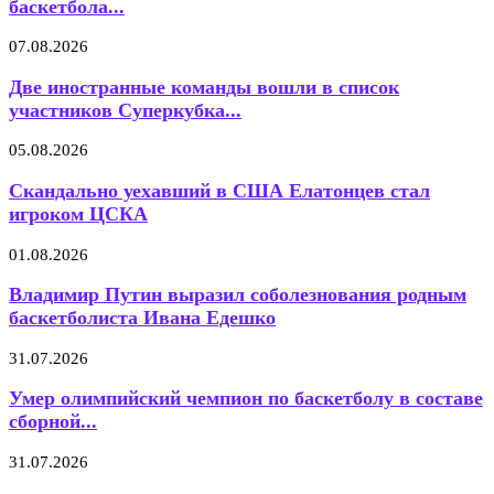
баскетбола...
07.08.2026
Две иностранные команды вошли в список
участников Суперкубка...
05.08.2026
Скандально уехавший в США Елатонцев стал
игроком ЦСКА
01.08.2026
Владимир Путин выразил соболезнования родным
баскетболиста Ивана Едешко
31.07.2026
Умер олимпийский чемпион по баскетболу в составе
сборной...
31.07.2026