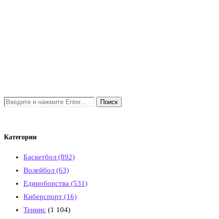
Категории
Баскетбол
(892)
Волейбол
(63)
Единоборства
(531)
Киберспорт
(16)
Теннис
(1 104)