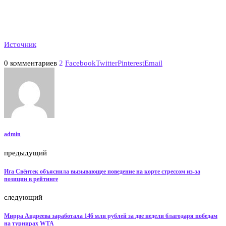
Источник
0 комментариев
2
Facebook
Twitter
Pinterest
Email
admin
предыдущий
Ига Свёнтек объяснила вызывающее поведение на корте стрессом из-за
позиции в рейтинге
следующий
Мирра Андреева заработала 146 млн рублей за две недели благодаря победам
на турнирах WTA