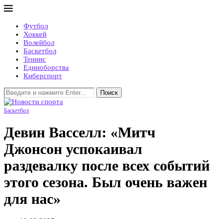
Футбол
Хоккей
Волейбол
Баскетбол
Теннис
Единоборства
Киберспорт
Поиск
Баскетбол
Девин Васселл: «Митч
Джонсон успокаивал
раздевалку после всех событий
этого сезона. Был очень важен
для нас»