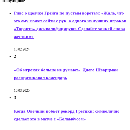
Популярное
Ривс о щелчке Грейга по пустым воротам: «Жаль, что
это ему может сойти с рук, а одного из лучших игроков
«Торонто» дисквалифицируют. Сделайте хоккей снова
жестким»
13.02.2024
2
«Об игроках больше не думают». Диего Шварцман
раскритиковал календарь
16.03.2025
3
Когда Овечкин побьет рекорд Гретцки: символично
сделает это в матче с «Коламбусом»