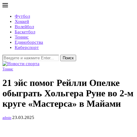
Футбол
Хоккей
Волейбол
Баскетбол
Теннис
Единоборства
Киберспорт
Поиск
Теннис
21 эйс помог Рейлли Опелке
обыграть Хольгера Руне во 2-м
круге «Мастерса» в Майами
23.03.2025
admin