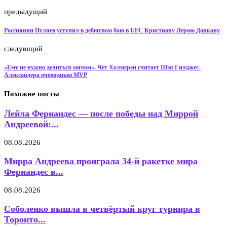
предыдущий
Россиянин Пуляев уступил в дебютном бою в UFC Кристиану Лерою Данкану
следующий
«Ему не нужно делиться мячом». Чет Холмгрен считает Шэя Гилджес-
Александера очевидным MVP
Похожие посты
Лейла Фернандес — после победы над Миррой
Андреевой:...
08.08.2026
Мирра Андреева проиграла 34-й ракетке мира
Фернандес в...
08.08.2026
Соболенко вышла в четвёртый круг турнира в
Торонто...