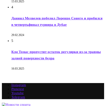
15.03.2025
4
Даниил Медведев победил Лоренцо Сонего и пробился
в четвертьфинал турнира в Дубае
29.02.2024
5
Кэм Томас пропустит остаток регулярки из-за травмы
задней поверхности бедра
16.03.2025
Instagram
Pinterest
Youtube
Telegram