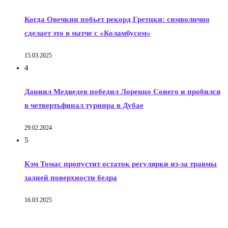
Когда Овечкин побьет рекорд Гретцки: символично
сделает это в матче с «Коламбусом»
15.03.2025
4
Даниил Медведев победил Лоренцо Сонего и пробился
в четвертьфинал турнира в Дубае
29.02.2024
5
Кэм Томас пропустит остаток регулярки из-за травмы
задней поверхности бедра
16.03.2025