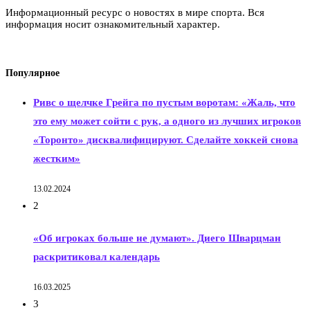
Информационный ресурс о новостях в мире спорта. Вся
информация носит ознакомительный характер.
Популярное
Ривс о щелчке Грейга по пустым воротам: «Жаль, что
это ему может сойти с рук, а одного из лучших игроков
«Торонто» дисквалифицируют. Сделайте хоккей снова
жестким»
13.02.2024
2
«Об игроках больше не думают». Диего Шварцман
раскритиковал календарь
16.03.2025
3