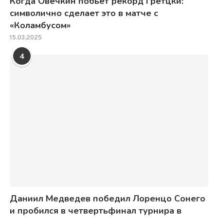
Когда Овечкин побьет рекорд Гретцки:
символично сделает это в матче с
«Коламбусом»
15.03.2025
4
Даниил Медведев победил Лоренцо Сонего
и пробился в четвертьфинал турнира в