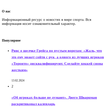
О нас
Информационный ресурс о новостях в мире спорта. Вся
информация носит ознакомительный характер.
Популярное
Ривс о щелчке Грейга по пустым воротам: «Жаль, что
это ему может сойти с рук, а одного из лучших игроков
«Торонто» дисквалифицируют. Сделайте хоккей снова
жестким»
13.02.2024
2
«Об игроках больше не думают». Диего Шварцман
раскритиковал календарь