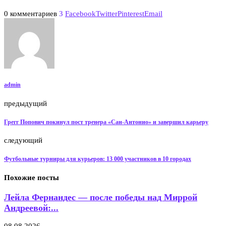
0 комментариев
3
Facebook
Twitter
Pinterest
Email
admin
предыдущий
Грегг Попович покинул пост тренера «Сан-Антонио» и завершил карьеру
следующий
Футбольные турниры для курьеров: 13 000 участников в 10 городах
Похожие посты
Лейла Фернандес — после победы над Миррой
Андреевой:...