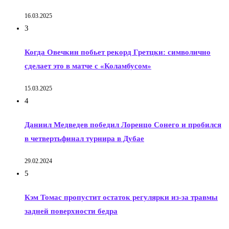
16.03.2025
3
Когда Овечкин побьет рекорд Гретцки: символично
сделает это в матче с «Коламбусом»
15.03.2025
4
Даниил Медведев победил Лоренцо Сонего и пробился
в четвертьфинал турнира в Дубае
29.02.2024
5
Кэм Томас пропустит остаток регулярки из-за травмы
задней поверхности бедра