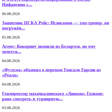
Инфантино с...
06.08.2026
Защитник ЦСКА Рейс: Игдисамов — топ-тренер, он
погружён...
05.08.2026
Агент: Кокорину звонили из Беларуси, но ему
хочется...
04.08.2026
«Фулхэм» объявил о переходе Гонсало Гарсии из
«Реала»
04.08.2026
Гендиректор махачкалинского «Динамо» Газизов:
рано смотреть в турнирную...
03.08.2026