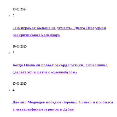
13.02.2024
2
«Об игроках больше не думают». Диего Шварцман
раскритиковал календарь
16.03.2025
3
Когда Овечкин побьет рекорд Гретцки: символично
сделает это в матче с «Коламбусом»
15.03.2025
4
Даниил Медведев победил Лоренцо Сонего и пробился
в четвертьфинал турнира в Дубае