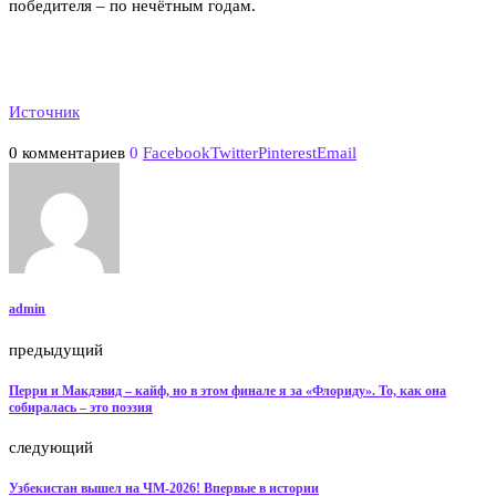
победителя – по нечётным годам.
Источник
0 комментариев
0
Facebook
Twitter
Pinterest
Email
admin
предыдущий
Перри и Макдэвид – кайф, но в этом финале я за «Флориду». То, как она
собиралась – это поэзия
следующий
Узбекистан вышел на ЧМ-2026! Впервые в истории