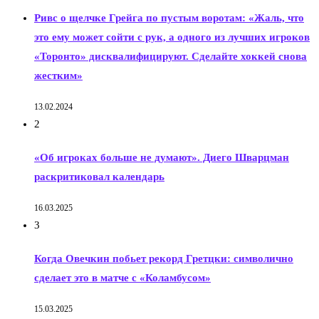
Ривс о щелчке Грейга по пустым воротам: «Жаль, что
это ему может сойти с рук, а одного из лучших игроков
«Торонто» дисквалифицируют. Сделайте хоккей снова
жестким»
13.02.2024
2
«Об игроках больше не думают». Диего Шварцман
раскритиковал календарь
16.03.2025
3
Когда Овечкин побьет рекорд Гретцки: символично
сделает это в матче с «Коламбусом»
15.03.2025