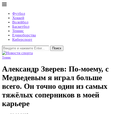
Футбол
Хоккей
Волейбол
Баскетбол
Теннис
Единоборства
Киберспорт
Поиск
Теннис
Александр Зверев: По-моему, с
Медведевым я играл больше
всего. Он точно один из самых
тяжёлых соперников в моей
карьере