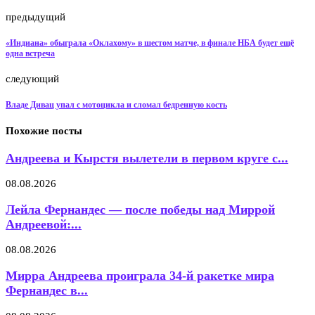
предыдущий
«Индиана» обыграла «Оклахому» в шестом матче, в финале НБА будет ещё
одна встреча
следующий
Владе Дивац упал с мотоцикла и сломал бедренную кость
Похожие посты
Андреева и Кырстя вылетели в первом круге с...
08.08.2026
Лейла Фернандес — после победы над Миррой
Андреевой:...
08.08.2026
Мирра Андреева проиграла 34-й ракетке мира
Фернандес в...