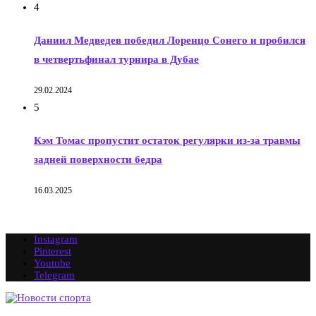
4
Даниил Медведев победил Лоренцо Сонего и пробился
в четвертьфинал турнира в Дубае
29.02.2024
5
Кэм Томас пропустит остаток регулярки из-за травмы
задней поверхности бедра
16.03.2025
Instagram
Pinterest
Youtube
Telegram