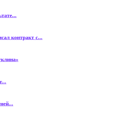
тате...
ал контракт с...
уклина»
...
ей...