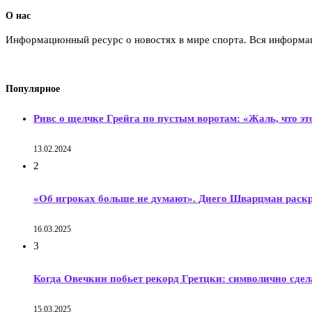
О нас
Информационный ресурс о новостях в мире спорта. Вся информац
Популярное
Ривс о щелчке Грейга по пустым воротам: «Жаль, что эт
13.02.2024
2
«Об игроках больше не думают». Диего Шварцман раск
16.03.2025
3
Когда Овечкин побьет рекорд Гретцки: символично сдела
15.03.2025