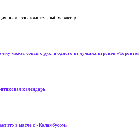
ия носит ознакомительный характер.
о ему может сойти с рук, а одного из лучших игроков «Торонт
ритиковал календарь
ет это в матче с «Коламбусом»