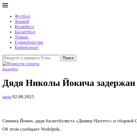
Футбол
Хоккей
Волейбол
Баскетбол
Теннис
Единоборства
Киберспорт
Поиск
Баскетбол
Дядя Николы Йокича задержан п
02.08.2025
admin
Синиша Йокич, дядя баскетболиста «Денвер Наггетс» и сборной 
Об этом сообщает Nedeljnik.