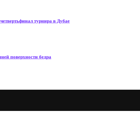
четвертьфинал турнира в Дубае
дней поверхности бедра