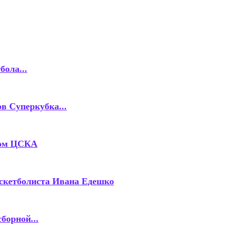
бола...
в Суперкубка...
ком ЦСКА
скетболиста Ивана Едешко
борной...