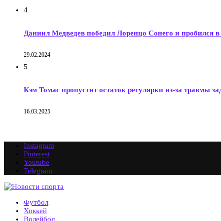
4
Даниил Медведев победил Лоренцо Сонего и пробился в 
29.02.2024
5
Кэм Томас пропустит остаток регулярки из-за травмы за
16.03.2025
Instagram
Pinterest
Youtube
Telegram
Футбол
Хоккей
Волейбол