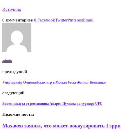
Источник
0 комментариев
0
Facebook
Twitter
Pinterest
Email
admin
предыдущий
Умер призёр Олимпийских игр в Москве баскетболист Бонамико
следующий
Видео нокаута от россиянина Андрея Пуляева на турнире UFC
Похожие посты
Махачев заявил, что может нокаутировать Гэрри