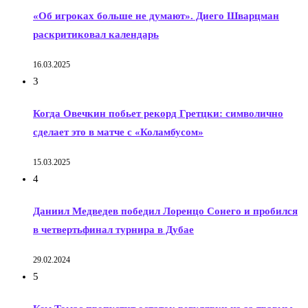
«Об игроках больше не думают». Диего Шварцман
раскритиковал календарь
16.03.2025
3
Когда Овечкин побьет рекорд Гретцки: символично
сделает это в матче с «Коламбусом»
15.03.2025
4
Даниил Медведев победил Лоренцо Сонего и пробился
в четвертьфинал турнира в Дубае
29.02.2024
5