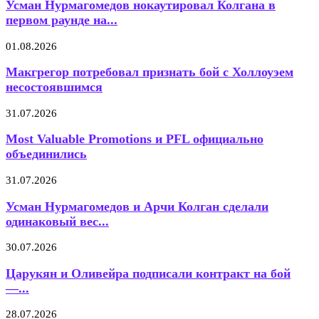
Усман Нурмагомедов нокаутировал Колгана в
первом раунде на...
01.08.2026
Макгрегор потребовал признать бой с Холлоуэем
несостоявшимся
31.07.2026
Most Valuable Promotions и PFL официально
объединились
31.07.2026
Усман Нурмагомедов и Арчи Колган сделали
одинаковый вес...
30.07.2026
Царукян и Оливейра подписали контракт на бой
—...
28.07.2026