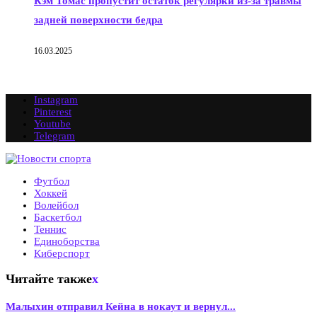
Кэм Томас пропустит остаток регулярки из-за травмы
задней поверхности бедра
16.03.2025
Instagram
Pinterest
Youtube
Telegram
Футбол
Хоккей
Волейбол
Баскетбол
Теннис
Единоборства
Киберспорт
Читайте также
x
Малыхин отправил Кейна в нокаут и вернул...