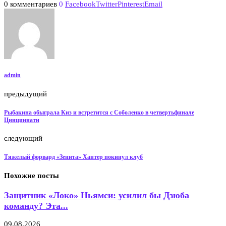
0 комментариев
0
Facebook
Twitter
Pinterest
Email
admin
предыдущий
Рыбакина обыграла Киз и встретится с Соболенко в четвертьфинале
Цинциннати
следующий
Тяжелый форвард «Зенита» Хантер покинул клуб
Похожие посты
Защитник «Локо» Ньямси: усилил бы Дзюба
команду? Эта...
09.08.2026