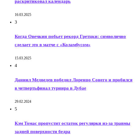
раскритиковал календарь
16.03.2025
3
Когда Овечкин побьет рекорд Гретцки: символично
сделает это в матче с «Коламбусом»
15.03.2025
4
Даниил Медведев победил Лоренцо Сонего и пробился
в четвертьфинал турнира в Дубае
29.02.2024
5
Кэм Томас пропустит остаток регулярки из-за травмы
задней поверхности бедра