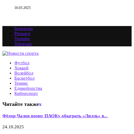
16.03.2025
Instagram
Pinterest
Youtube
Telegram
Футбол
Хоккей
Волейбол
Баскетбол
Теннис
Единоборства
Киберспорт
Читайте также
x
Фёдор Чалов помог ПАОКу обыграть «Лилль» в...
24.10.2025