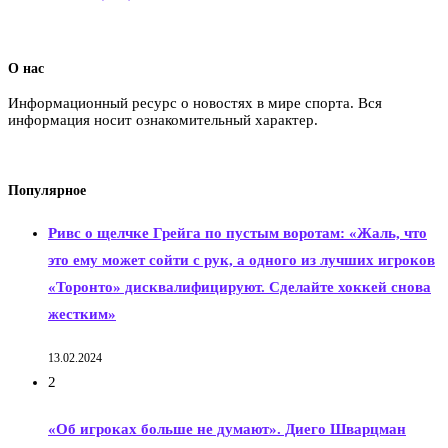
О нас
Информационный ресурс о новостях в мире спорта. Вся
информация носит ознакомительный характер.
Популярное
Ривс о щелчке Грейга по пустым воротам: «Жаль, что
это ему может сойти с рук, а одного из лучших игроков
«Торонто» дисквалифицируют. Сделайте хоккей снова
жестким»
13.02.2024
2
«Об игроках больше не думают». Диего Шварцман