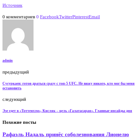
Источник
0 комментариев
0
Facebook
Twitter
Pinterest
Email
admin
предыдущий
Сусуркаев: готов драться сразу с топ-5 UFC. Не вижу никого, кто мог бы меня
остановить
следующий
Эзе едет в «Тоттенхэм», Кисляк – цель «Галатасарая». Главные инсайды дня
Похожие посты
Рафаэль Надаль принёс соболезнования Лионелю