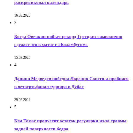
раскритиковал календарь
16.03.2025
3
Когда Овечкин побьет рекорд Гретцки: символично
сделает это в матче с «Коламбусом»
15.03.2025
4
Даниил Медведев победил Лоренцо Сонего и пробился
в четвертьфинал турнира в Дубае
29.02.2024
5
Кэм Томас пропустит остаток регулярки из-за травмы
задней поверхности бедра