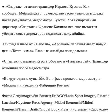
●
«Спартак» отменил трансфер Карлоса Куэсты.
Как
сообщает Metaratings.ru, руководство засомневалось в сделке
после результатов медосмотра Куэсты. Хотя спортивный
директор «Спартака» Франсис Кахигао все еще пытается
убедить совет директоров подписать колумбийца.
Хейлунд в шаге от «Наполи», «Арсенал» перехватывает новую
цель «Тоттенхэма». Главные инсайды понедельника
«Спартак» отправил Куэсту обратно в «Галатасарай». Трансфер
отменили после медосмотра
«Вокруг одни клоуны 🤡». Бонифасе провалил медосмотр в
«Милане» и наехал на Фабрицио Романо
Фото:
Gettyimages
/Stu Forster; IMAGO/Latin Sport Images, Ricardo
Larreina/Keystone Press Agency, Midori Ikenouchi/Midori
Ikenouchi/Hasan Bratic/
Global Look Press
; инстаграм «Сассуоло»