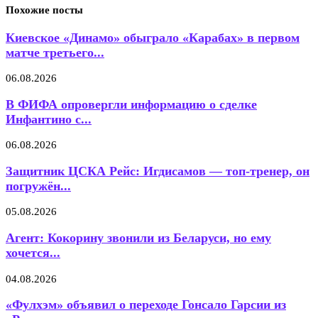
Похожие посты
Киевское «Динамо» обыграло «Карабах» в первом
матче третьего...
06.08.2026
В ФИФА опровергли информацию о сделке
Инфантино с...
06.08.2026
Защитник ЦСКА Рейс: Игдисамов — топ-тренер, он
погружён...
05.08.2026
Агент: Кокорину звонили из Беларуси, но ему
хочется...
04.08.2026
«Фулхэм» объявил о переходе Гонсало Гарсии из