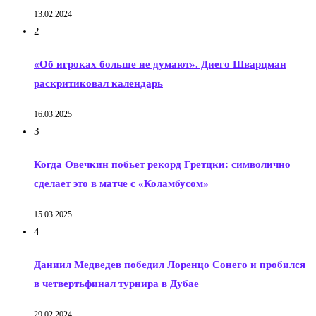
13.02.2024
2
«Об игроках больше не думают». Диего Шварцман
раскритиковал календарь
16.03.2025
3
Когда Овечкин побьет рекорд Гретцки: символично
сделает это в матче с «Коламбусом»
15.03.2025
4
Даниил Медведев победил Лоренцо Сонего и пробился
в четвертьфинал турнира в Дубае
29.02.2024