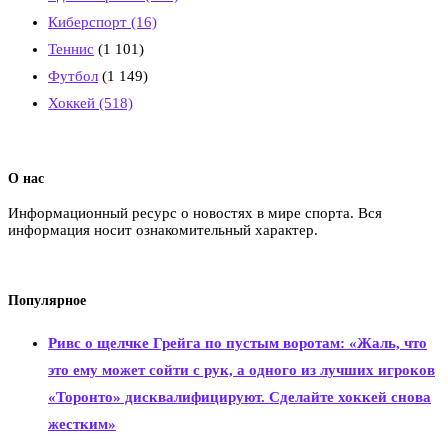
Киберспорт
(16)
Теннис
(1 101)
Футбол
(1 149)
Хоккей
(518)
О нас
Информационный ресурс о новостях в мире спорта. Вся
информация носит ознакомительный характер.
Популярное
Ривс о щелчке Грейга по пустым воротам: «Жаль, что
это ему может сойти с рук, а одного из лучших игроков
«Торонто» дисквалифицируют. Сделайте хоккей снова
жестким»