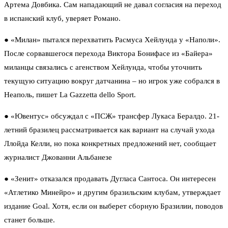
Артема Довбика.
Сам нападающий не давал согласия на переход
в испанский клуб, уверяет Романо.
●
«Милан» пытался перехватить Расмуса Хейлунда у «Наполи».
После сорвавшегося перехода Виктора Бонифасе из «Байера»
миланцы связались с агенством Хейлунда, чтобы уточнить
текущую ситуацию вокруг датчанина – но игрок уже собрался в
Неаполь, пишет La Gazzetta dello Sport.
●
«Ювентус» обсуждал с «ПСЖ» трансфер Лукаса Бералдо.
21-
летний бразилец рассматривается как вариант на случай ухода
Ллойда Келли, но пока конкретных предложений нет, сообщает
журналист Джованни Альбанезе
●
«Зенит» отказался продавать Дугласа Сантоса.
Он интересен
«Атлетико Минейро» и другим бразильским клубам, утверждает
издание Goal. Хотя, если он
выберет сборную Бразилии
, поводов
станет больше.