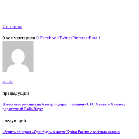
Источник
0 комментариев
0
Facebook
Twitter
Pinterest
Email
admin
предыдущий
Известный российский блогер подарил чемпиону UFC Хамзату Чимаеву
раритетный Rolls-Royce
следующий
«Зенит» обыграл «Оренбург» в матче Кубка России с восемью голами