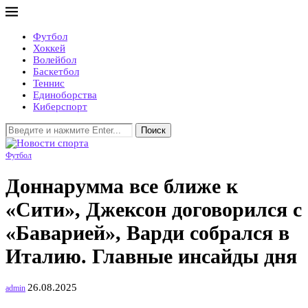
Футбол
Хоккей
Волейбол
Баскетбол
Теннис
Единоборства
Киберспорт
Поиск
Футбол
Доннарумма все ближе к
«Сити», Джексон договорился с
«Баварией», Варди собрался в
Италию. Главные инсайды дня
26.08.2025
admin