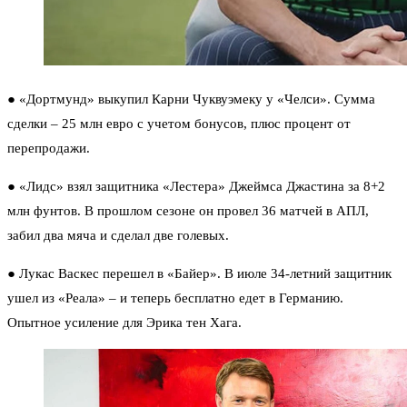
●
«Дортмунд» выкупил Карни Чуквуэмеку у «Челси».
Сумма
сделки – 25 млн евро с учетом бонусов, плюс процент от
перепродажи.
●
«Лидс» взял защитника «Лестера» Джеймса Джастина за 8+2
млн фунтов.
В прошлом сезоне он провел 36 матчей в АПЛ,
забил два мяча и сделал две голевых.
● Лукас Васкес перешел в «Байер»
. В июле 34-летний защитник
ушел из «Реала» – и теперь бесплатно едет в Германию.
Опытное усиление для Эрика тен Хага.