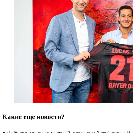
Какие еще новости?
● «Лейпциг» настаивает на цене 70 млн евро за Хави Симонса
. В