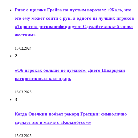
Ривс о щелчке Грейга по пустым воротам: «Жаль, что
это ему может сойти с рук, а одного из лучших игроков
«Торонто» дисквалифицируют. Сделайте хоккей снова
жестким»
13.02.2024
2
«Об игроках больше не думают». Диего Шварцман
раскритиковал календарь
16.03.2025
3
Когда Овечкин побьет рекорд Гретцки: символично
сделает это в матче с «Коламбусом»
15.03.2025