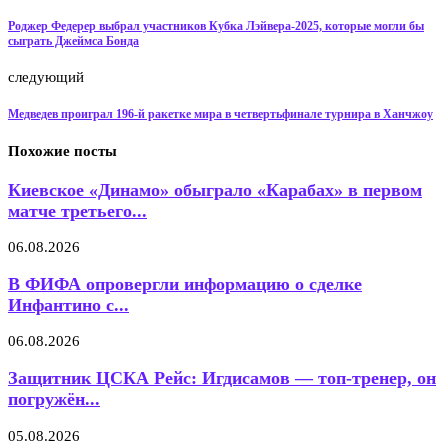
Роджер Федерер выбрал участников Кубка Лэйвера-2025, которые могли бы
сыграть Джеймса Бонда
следующий
Медведев проиграл 196-й ракетке мира в четвертьфинале турнира в Ханчжоу
Похожие посты
Киевское «Динамо» обыграло «Карабах» в первом
матче третьего...
06.08.2026
В ФИФА опровергли информацию о сделке
Инфантино с...
06.08.2026
Защитник ЦСКА Рейс: Игдисамов — топ-тренер, он
погружён...
05.08.2026