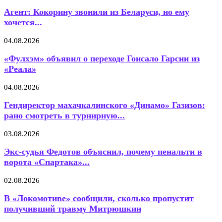
Агент: Кокорину звонили из Беларуси, но ему
хочется...
04.08.2026
«Фулхэм» объявил о переходе Гонсало Гарсии из
«Реала»
04.08.2026
Гендиректор махачкалинского «Динамо» Газизов:
рано смотреть в турнирную...
03.08.2026
Экс-судья Федотов объяснил, почему пенальти в
ворота «Спартака»...
02.08.2026
В «Локомотиве» сообщили, сколько пропустит
получивший травму Митрюшкин