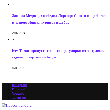
4
Даниил Медведев победил Лоренцо Сонего и пробился
в четвертьфинал турнира в Дубае
29.02.2024
5
Кэм Томас пропустит остаток регулярки из-за травмы
задней поверхности бедра
16.03.2025
Instagram
Pinterest
Youtube
Telegram